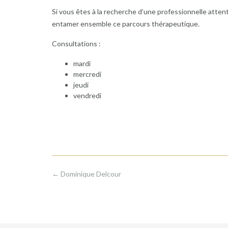
Si vous êtes à la recherche d’une professionnelle atte
entamer ensemble ce parcours thérapeutique.
Consultations :
mardi
mercredi
jeudi
vendredi
Post
←
Dominique Delcour
navigation