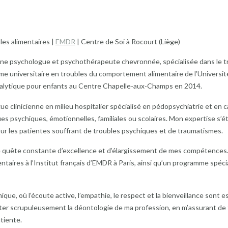
es alimentaires |
EMDR
| Centre de Soi à Rocourt (Liège)
 une psychologue et psychothérapeute chevronnée, spécialisée dans le t
lôme universitaire en troubles du comportement alimentaire de l’Universi
analytique pour enfants au Centre Chapelle-aux-Champs en 2014.
 clinicienne en milieu hospitalier spécialisé en pédopsychiatrie et en c
es psychiques, émotionnelles, familiales ou scolaires. Mon expertise s’ét
ur les patientes souffrant de troubles psychiques et de traumatismes.
 quête constante d’excellence et d’élargissement de mes compétences.
aires à l’Institut français d’EMDR à Paris, ainsi qu’un programme spécia
que, où l’écoute active, l’empathie, le respect et la bienveillance son
ter scrupuleusement la déontologie de ma profession, en m’assurant de fo
atiente.